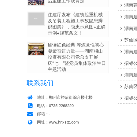
后重建工作获肯定
湖南
住建厅发布《建筑起重机械
湖南
及吊装工程施工事故隐患辨
识图集》，隐患示意图+正确
湖南
示例+规范条文！
苏仙
诵读红色经典 淬炼党性初心
凝聚奋进力量——湖南相山
湖南
投资有限公司党总支开展
庆“七一”暨党员集体政治生日
招标
主题活动
湖南
联系我们
苏仙
地址：郴州市裕后街综合楼七楼
招标
电话：0735-2268220
邮箱：-
网址：www.hnxstz.com