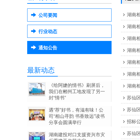
湖南
公司要闻
湖南
行业动态
湖南
通知公告
湖南
湖南
最新动态
湖南
《给阿嬷的情书》刷屏后，
湖南
我们在郴州工地发现了另一
封“情书”
苏仙
苏仙
遇“荐”好书，有滋有味！公
司“相山寻韵 书香致远”读书
招标
分享会圆满举行
苏仙
湖南建投对口支援资兴市灾