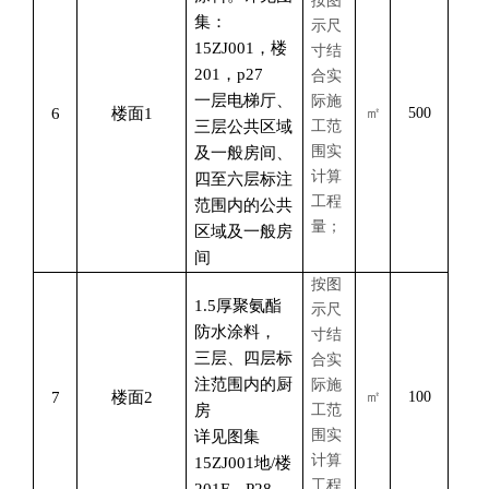
按图
集：
示尺
15ZJ001，楼
寸结
201，p27
合实
一层电梯厅、
际施
6
楼面
1
㎡
500
三层公共区域
工范
围实
及一般房间、
计算
四至六层标注
工程
范围内的公共
量；
区域及一般房
间
按图
1.5厚聚氨酯
示尺
防水涂料，
寸结
三层、四层标
合实
注范围内的厨
际施
7
楼面
2
㎡
100
房
工范
围实
详见图集
计算
15ZJ001地/楼
工程