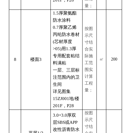
201F，P28
量；
1.5厚聚氨酯
防水涂料
0.7厚聚乙烯
按图
丙纶防水卷材
示尺
(芯材厚度
寸结
>05)用1.3厚
合实
专用配套粘结
际施
8
楼面
3
㎡
200
料满粘
工范
围实
一层、三层标
计算
注范围内的卫
工程
生间
量；
详见图集
15ZJ001地/楼
201F，P28
按图
3.0+3.0厚双
示尺
层SBS或APP
寸结
改性沥青防水