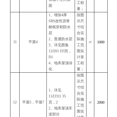
工程
面
量；
1、增加4厚
按图
SBS改性沥青
示尺
耐根穿刺防水
寸结
层
合实
2、普通防水层
际施
11
平屋
4
㎡
1000
3、详见图集
工范
12J201 D3页，
围实
D1
计算
4、地库屋顶绿
工程
化
量；
按图
示尺
寸结
1、详见
合实
11ZJ311 35
际施
12
平屋
5，平屋7
页，2
㎡
2000
工范
2、地库屋顶车
围实
道部分