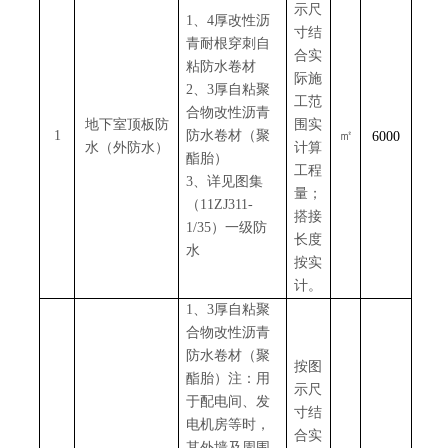
示尺
1、4厚改性沥
寸结
青耐根穿刺自
合实
粘防水卷材
际施
2、3厚自粘聚
工范
合物改性沥青
地下室顶板防
围实
1
防水卷材（聚
㎡
6000
水（外防水）
计算
酯胎）
工程
3、详见图集
量；
（11ZJ311-
搭接
1/35）一级防
长度
水
按实
计。
1、3厚自粘聚
合物改性沥青
防水卷材（聚
按图
酯胎）注：用
示尺
于配电间、发
寸结
电机房等时，
合实
其外墙及周围