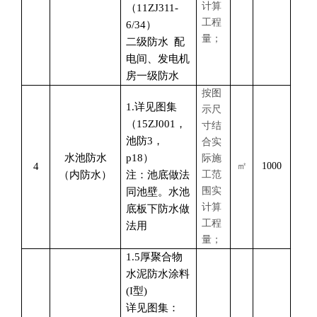
计算
（11ZJ311-
工程
6/34）
量；
二级防水
配
电间、发电机
房一级防水
按图
1.详见图集
示尺
（15ZJ001，
寸结
池防3，
合实
水池防水
p18）
际施
4
㎡
1000
（内防水）
注：池底做法
工范
围实
同池壁。水池
计算
底板下防水做
工程
法用
量；
1.5厚聚合物
水泥防水涂料
(I型)
详见图集：