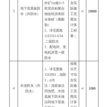
外扩1m做3+3
合实
地下室底板防
双层自粘聚合
际施
3
㎡
10000
水（外防水）
物改性沥青防
工范
水卷材（聚酯
围实
胎）
计算
2、详见图集
工程
11ZJ311-6/34
量；
二级防水
3、配电间、发
电机房需一级
防水
按图
1、详见图集
示尺
15ZJ001，池防
寸结
3，p18
合实
水池防水（内
注：池底做法
际施
4
㎡
1000
防水）
同池壁。水池
工范
底板下防水做
围实
法同地下室底
计算