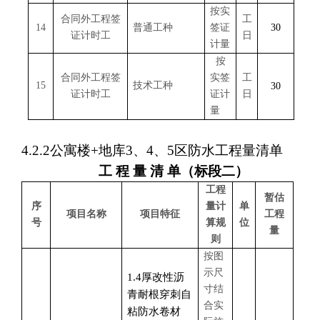
按实
合同外工程签
工
14
普通工种
签证
30
证计时工
日
计量
按
合同外工程签
实签
工
15
技术工种
30
证计时工
证计
日
量
4.2.2
公寓楼
+地库3、4、5区
防水工程量清单
工
程
量
清
单
（
标段二）
工程
暂估
序
量计
单
项目名称
项目特征
工程
号
算规
位
量
则
按图
示尺
1.4厚改性沥
寸结
青耐根穿刺自
合实
粘防水卷材