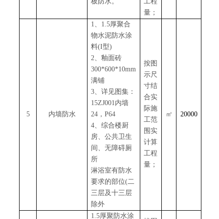
板防水。
工程
量；
1、1.5厚聚合
物水泥防水涂
料(I型)
2、釉面砖
按图
300*600*10mm
示尺
满铺
寸结
3、详见图集：
合实
15ZJ001内墙
际施
5
内墙防水
24，P64
㎡
20000
工范
4、综合楼厨
围实
房、公共卫生
计算
间、无障碍厕
工程
所
量；
淋浴室有防水
要求的部位
(二
三层及十三层
除外
1.5厚聚防水涂