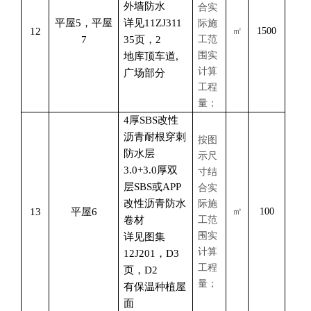
外墙防水
合实
平屋
5，平屋
详见
11ZJ311
际施
12
㎡
1500
7
35页，2
工范
围实
地库顶车道
,
计算
广场部分
工程
量；
4厚SBS改性
沥青耐根穿刺
按图
防水层
示尺
3.0+3.0厚双
寸结
层SBS或APP
合实
改性沥青防水
际施
13
平屋
6
㎡
100
卷材
工范
围实
详见图集
计算
12J201，D3
工程
页，D2
量；
有保温种植屋
面