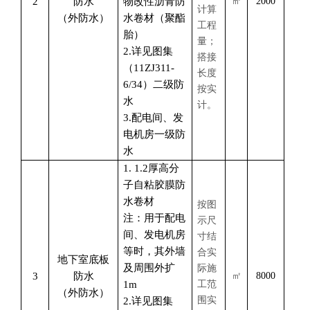
2
防水
物改性沥青防
㎡
2000
计算
（外防水）
水卷材（聚酯
工程
胎）
量；
2.详见图集
搭接
（11ZJ311-
长度
6/34）二级防
按实
水
计。
3.配电间、发
电机房一级防
水
1. 1.2厚高分
子自粘胶膜防
水卷材
按图
注：用于配电
示尺
间、发电机房
寸结
等时，其外墙
合实
地下室底板
及周围外扩
际施
3
防水
㎡
8000
1m
工范
（外防水）
围实
2.详见图集