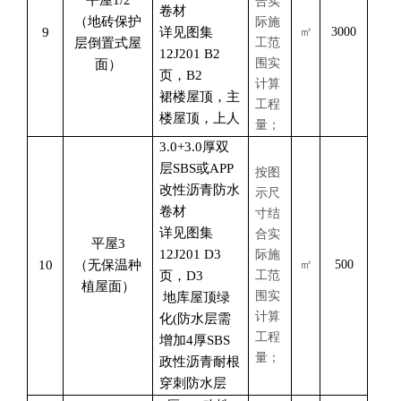
平屋
1/2
合实
卷材
（地砖保护
际施
9
详见图集
㎡
3000
层倒置式屋
工范
12J201 B2
围实
面）
页，B2
计算
裙楼屋顶，主
工程
楼屋顶，上人
量；
3.0+3.0厚双
层SBS或APP
按图
改性沥青防水
示尺
卷材
寸结
详见图集
合实
平屋
3
12J201 D3
际施
10
（无保温种
㎡
500
页，D3
工范
植屋面）
围实
地库屋顶绿
计算
化
(防水层需
工程
增加4厚SBS
量；
政性沥青耐根
穿刺防水层