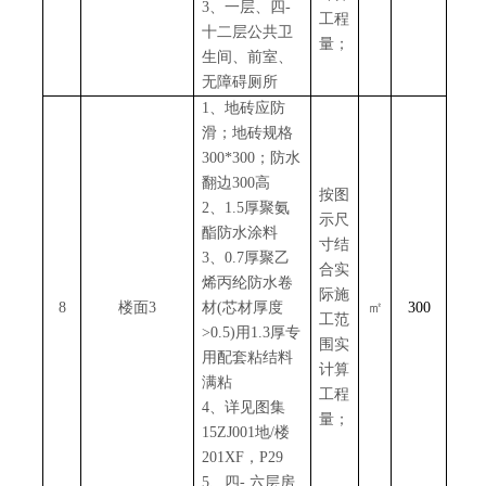
3、一层、四-
工程
十二层公共卫
量；
生间、前室、
无障碍厕所
1、地砖应防
滑；地砖规格
300*300；防水
翻边300高
按图
2、1.5厚聚氨
示尺
酯防水涂料
寸结
3、0.7厚聚乙
合实
烯丙纶防水卷
际施
8
楼面
3
材(芯材厚度
㎡
300
工范
>0.5)用1.3厚专
围实
用配套粘结料
计算
满粘
工程
4、详见图集
量；
15ZJ001地/楼
201XF，P29
5、四- 六层房