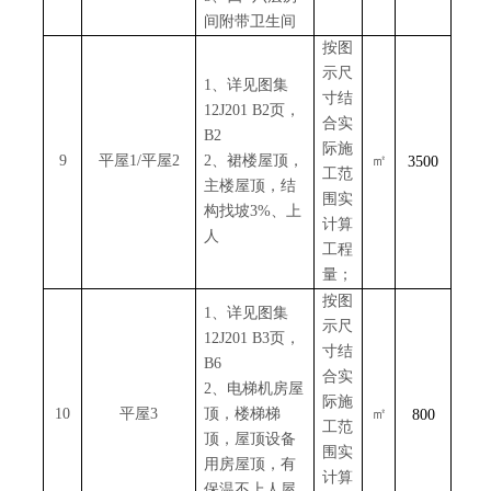
间附带卫生间
按图
示尺
1、详见图集
寸结
12J201 B2页，
合实
B2
际施
9
平屋
1/平屋2
2、裙楼屋顶，
㎡
3500
工范
主楼屋顶，结
围实
构找坡3%、上
计算
人
工程
量；
按图
1、详见图集
示尺
12J201 B3页，
寸结
B6
合实
2、电梯机房屋
际施
10
平屋
3
顶，楼梯梯
㎡
800
工范
顶，屋顶设备
围实
用房屋顶，有
计算
保温不上人屋