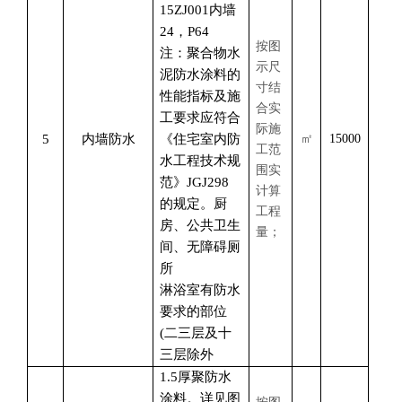
15ZJ001内墙
24，P64
按图
注：聚合物水
示尺
泥防水涂料的
寸结
性能指标及施
合实
工要求应符合
际施
5
内墙防水
《住宅室内防
㎡
15000
工范
水工程技术规
围实
范》
JGJ298
计算
的规定。厨
工程
房、公共卫生
量；
间、无障碍厕
所
淋浴室有防水
要求的部位
(二三层及十
三层除外
1.5厚聚防水
涂料。详见图