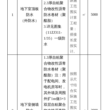
际施
2.3厚自粘聚
工范
地下室顶板
合物改性沥青
围实
1
防水
防水卷材（聚
㎡
5000
计算
（外防水）
酯胎）
工程
3.详见图集
量；
（11ZJ311-
搭接
1/35）一级防
长度
水
按实
计。
1.3厚自粘聚
合物改性沥青
防水卷材（聚
按图
酯胎）注：用
示尺
于配电间、发
寸结
电机房等时，
合实
其外墙及周围
际施
外扩1m做3+3
工范
地下室侧墙
双层自粘聚合
围实