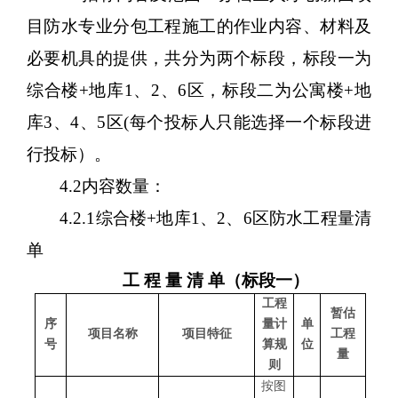
目防水专业分包工程
施工的作业内容、材料及
必要机具的提供，共分为两个标段，标段一为
综合楼
+地库1、2、6区，标段二为公寓楼+地
库3、4、5区
(每个投标人只能选择一个标段进
行投标）。
4.2内容数量
：
4.2.1
综合楼
+地库1、2、6区
防水工程量清
单
工
程
量
清
单
（
标段一）
工程
暂估
序
量计
单
项目名称
项目特征
工程
号
算规
位
量
则
按图