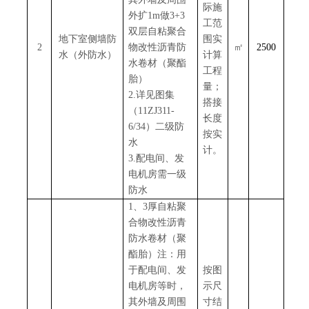
际施
外扩1m做3+3
工范
双层自粘聚合
地下室侧墙防
围实
2
物改性沥青防
㎡
2500
水（外防水）
计算
水卷材（聚酯
工程
胎）
量；
2.详见图集
搭接
（11ZJ311-
长度
6/34）二级防
按实
水
计。
3.配电间、发
电机房需一级
防水
1、3厚自粘聚
合物改性沥青
防水卷材（聚
酯胎）注：用
于配电间、发
按图
电机房等时，
示尺
其外墙及周围
寸结