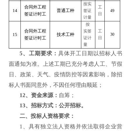
按实
合同外工程
工
14
普通工种
签证
49
签证计时工
日
计量
按
合同外工程
实签
工
15
技术工种
30
签证计时工
证计
日
量
5、工期要求：
具体开工日期以招标人书
面通知为准。上述工期已充分考虑人工、
节假
日、
政策、天气、疫情防控等因素影响，除招
标人书面同意外，不因任何理由顺延；
12、资金来源：
自筹；
13、招标方式：公开招标。
二、投标人资格要求：
1、具有独立法人资格并依法取得企业营