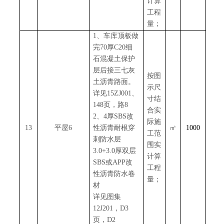
计算
工程
量；
1、车库顶板做
完70厚C20细
石混凝土保护
层后接三七灰
按图
土沥青路面。
示尺
详见15ZJ001、
寸结
148页，路8
合实
2、4厚SBS改
际施
13
平屋
6
性沥青耐根穿
㎡
1000
工范
刺防水层
围实
3.0+3.0厚双层
计算
SBS或APP改
工程
性沥青防水卷
量；
材
详见图集
12J201，D3
页，D2