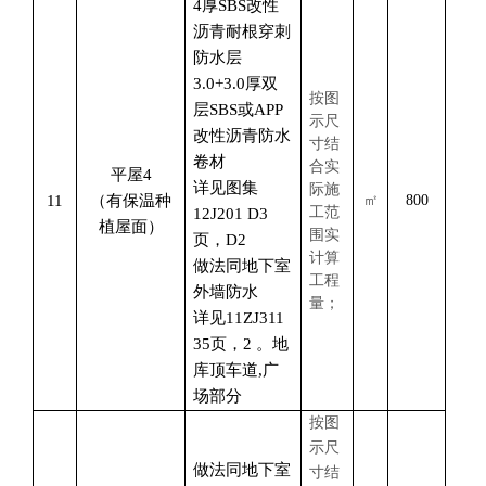
4厚SBS改性
沥青耐根穿刺
防水层
3.0+3.0厚双
按图
层SBS或APP
示尺
改性沥青防水
寸结
卷材
合实
平屋
4
详见图集
际施
11
（有保温种
㎡
800
工范
12J201 D3
植屋面）
围实
页，D2
计算
做法同地下室
工程
外墙防水
量；
详见
11ZJ311
35页，2 。地
库顶车道,广
场部分
按图
示尺
做法同地下室
寸结