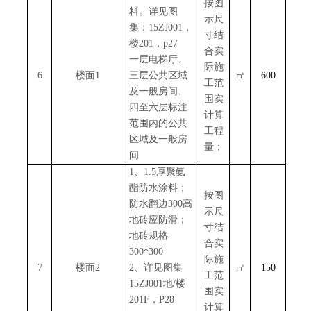
按图
料。详见图
示尺
集：15ZJ001，
寸结
楼201，p27
合实
一层电梯厅、
际施
6
楼面
1
三层公共区域
㎡
600
工范
及一般房间、
围实
四至六层标注
计算
范围内的公共
工程
区域及一般房
量；
间
1、1.5厚聚氨
酯防水涂料；
按图
防水翻边300高
示尺
地砖应防滑；
寸结
地砖规格
合实
300*300
际施
7
楼面
2
2、详见图集
㎡
150
工范
15ZJ001地/楼
围实
201F，P28
计算