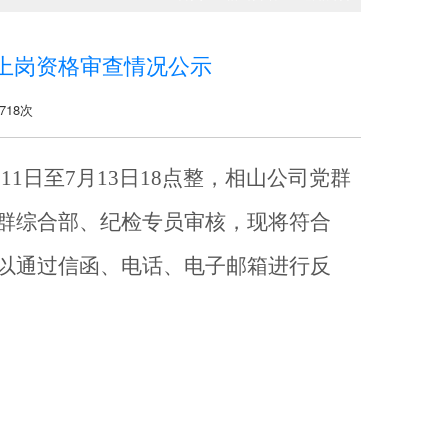
上岗资格审查情况公示
718次
月
11
日至
7
月
13
日
18
点整，相山公司
党群
群综合部
、纪检专员审核，现将符合
以通过信函、电话、电子邮箱进行反