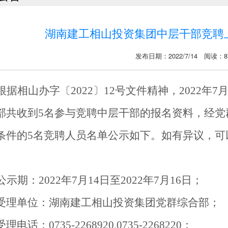
湖南建工相山投资集团中层干部竞聘
发布日期：2022/7/14 阅读：8
根据相山办字〔
202
2
〕
12
号文件精神，
202
2
年
7
部共收到
5名
参与竞聘中层干部的报名资料，经
党
条件的
5
名竞聘人员名单公示如下。如有异议，可
公示期：
2022年7月14日至2022年7月16日；
单位：湖南建工相山投资集团
党群综合
部；
理电话：
0735-2268920,0735-2268220
；