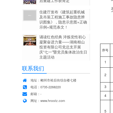
后重建工作获肯定
住建厅发布《建筑起重机械
及吊装工程施工事故隐患辨
识图集》，隐患示意图+正确
示例+规范条文！
诵读红色经典 淬炼党性初心
凝聚奋进力量——湖南相山
投资有限公司党总支开展
序号
庆“七一”暨党员集体政治生日
主题活动
1
联系我们
2
地址：郴州市裕后街综合楼七楼
3
电话：0735-2268220
邮箱：-
4
网址：www.hnxstz.com
5