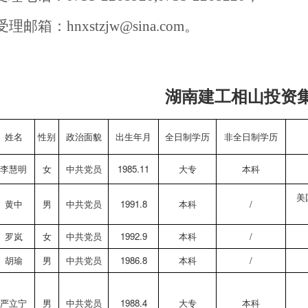
受理邮箱：
hnxstzjw@sina.com。
湖南建工相山投资
姓名
性别
政治面貌
出生年月
全日制学历
非全日制学历
李慧明
女
中共党员
1985.11
大专
本科
美
黄中
男
中共党员
1991.8
本科
/
罗岚
女
中共党员
1992.9
本科
/
胡瑜
男
中共党员
1986.8
本科
/
严立宁
男
中共党员
1988.4
大专
本科