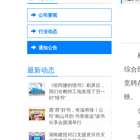
公司要闻
行业动态
通知公告
最新动态
综合
竞聘
《给阿嬷的情书》刷屏后，
我们在郴州工地发现了另一
映。
封“情书”
遇“荐”好书，有滋有味！公
司“相山寻韵 书香致远”读书
分享会圆满举行
受理
湖南建投对口支援资兴市灾
受