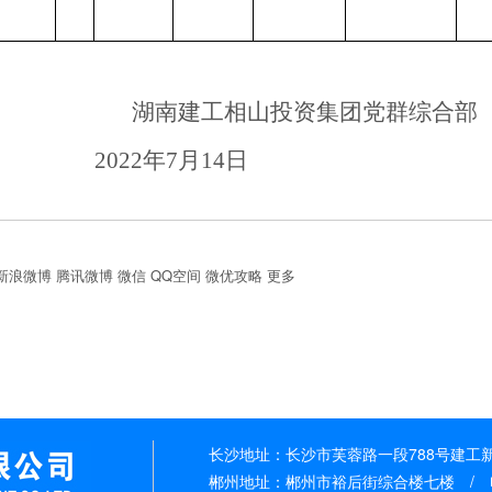
湖南建工相山投资集团
党群综合
部
202
2
年
7
月
14
日
新浪微博
腾讯微博
微信
QQ空间
微优攻略
更多
长沙地址：长沙市芙蓉路一段788号建工新城 
郴州地址：郴州市裕后街综合楼七楼 / 电话：