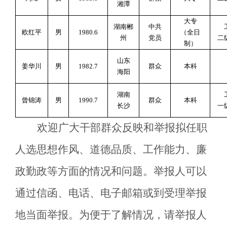
湘潭
大专
湖南郴
中共
欧红平
男
1980.6
（全日
州
党员
二
制）
山东
姜华川
男
1982.7
群众
本科
海阳
湖南
曾锦涛
男
1990.7
群众
本科
长沙
一
欢迎广大干部群众反映和举报拟任职
人选思想作风、道德品质、工作能力、廉
政勤政等方面的情况和问题。举报人可以
通过信函、电话、电子邮箱或到受理举报
地当面举报。为便于了解情况，请举报人