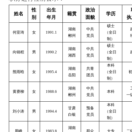
性
出生
政治
姓名
籍贯
学历
别
年月
面貌
执
硕士
湖南
中共
何亚琦
女
1991.1
（全日
郴州
党员
制）
硕士
湖南
中共
向锦程
男
1990.2
（全日
湘西
党员
制）
本科
湖南
共青
熊雨晗
女
1995.4
（全日
岳阳
团员
制）
湖南
中共
黄赛柳
女
1988.6
本科
郴州
党员
一
本科
甘肃
预备
刘小涛
男
1994.4
（全日
白银
党员
制）
湖南
周峰
女
1983.8
群众
大专
二