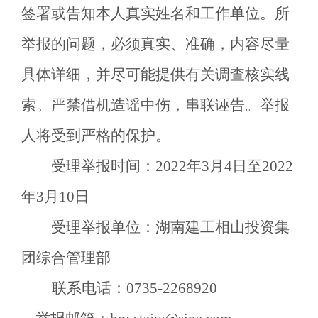
签署或告知本人真实姓名和工作单位。所
举报的问题，必须真实、准确，内容尽量
具体详细，并尽可能提供有关调查核实线
索。严禁借机造谣中伤，串联诬告。举报
人将受到严格的保护。
受理举报时间：
20
22
年
3
月
4
日至
20
22
年
3
月
10
日
受理举报单位：湖南建工相山投资集
团
综合管理部
联系电话：
0735-2268
9
20