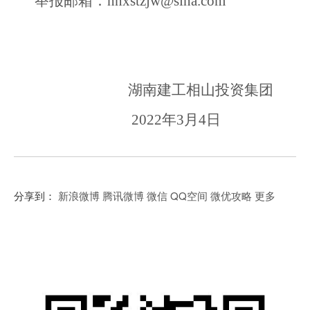
举报邮箱：
hnxstzjw@sina.com
湖南建工相山投资集团
20
22
年
3
月
4
日
分享到：
新浪微博
腾讯微博
微信
QQ空间
微优攻略
更多