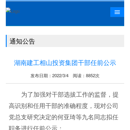
首页
通知公告
公司概况
相山资讯
湖南建工相山投资集团干部任前公示
党群工作
精品工程
发布日期：2022/3/4 阅读：8852次
相山文化
为了加强对干部选拔工作的监督，提
人力资源
高识别和任用干部的准确程度，现对公司
联系我们
党总支
研究决定的
何亚琦等九名
同志拟任
职务进行任前公示：