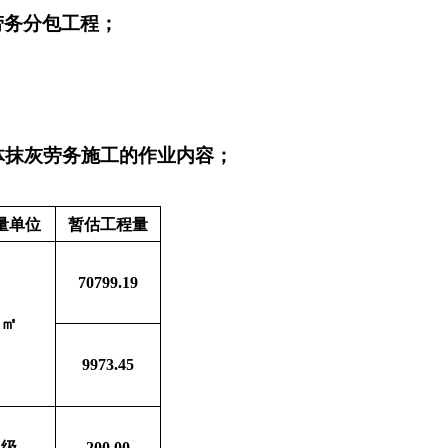
劳务
分包
工程
；
体
抹灰劳务施工的作业内容；
量单位
暂估工程量
70799.19
㎡
9973.45
级
200.00