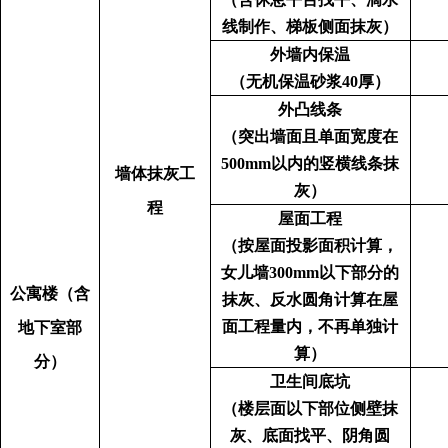
线制作、梯板侧面抹灰）
外墙内保温
（无机保温砂浆
40厚）
外凸线条
（突出墙面且单面宽度在
500mm
以内的竖横线条抹
墙体
抹灰工
灰）
程
屋面工程
（按屋面投影面积计算，
女儿墙
300mm以下部分的
公寓楼（含
抹灰、反水圆角计算在屋
面工程量内，不再单独计
地下室部
算）
分）
卫生间底坑
（楼层面以下部位侧壁抹
灰、底面找平、阴角圆