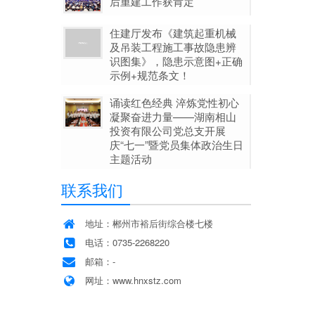
后重建工作获肯定
住建厅发布《建筑起重机械
及吊装工程施工事故隐患辨
识图集》，隐患示意图+正确
示例+规范条文！
诵读红色经典 淬炼党性初心
凝聚奋进力量——湖南相山
投资有限公司党总支开展
庆“七一”暨党员集体政治生日
主题活动
联系我们
地址：郴州市裕后街综合楼七楼
电话：0735-2268220
邮箱：-
网址：www.hnxstz.com