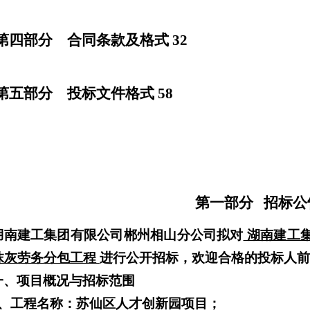
第
四
部分
合同条款及格式
3
2
第
五
部分 投
标文件格式
58
第一部分
招标
公
湖南建工集团有限公司
郴州相山分公司
拟对
湖南建工
抹灰劳务
分包
工程
进行
公开
招标，欢迎合格的投标人前
一、
项目概况与招标范围
1、工程
名称：
苏仙区人才创新园项目
；