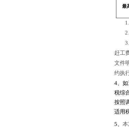
最
赶工
文件
约执
4、
税综
按照
适用
5、
本