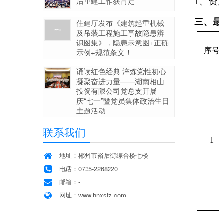
后重建工作获肯定
1、
三、
住建厅发布《建筑起重机械
及吊装工程施工事故隐患辨
识图集》，隐患示意图+正确
序
示例+规范条文！
诵读红色经典 淬炼党性初心
凝聚奋进力量——湖南相山
投资有限公司党总支开展
庆“七一”暨党员集体政治生日
主题活动
联系我们
1
地址：郴州市裕后街综合楼七楼
电话：0735-2268220
邮箱：-
网址：www.hnxstz.com