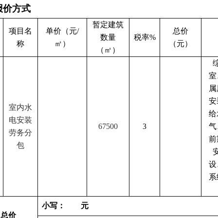
报价方式
暂定建筑
项目名
单价（元
/
总价
数量
税率
%
称
㎡）
（元）
（㎡）
室
属
安
室内水
给
电安装
67500
3
气
劳务分
前
包
设
系
小写：
元
总价