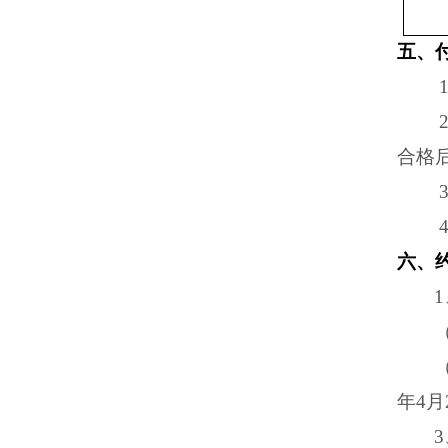
五、
合格
六、
年
4月