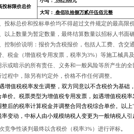
小写：
3982500
元
高投标限价总价
大写：
叁佰玖拾捌万贰仟伍佰元整
1、投标总价和投标单价均不得超过文件规定的最高限
2、以上数量为暂定数量，最终结算数量以招标人书面
3、控制价说明：报价为含税报价，包括人工费、
含交
费、
税金（增值税专用发票，税率为
3%）
等施工械具
明示或暗示的所有责任、义务和一般风险等所产生的
全
行过程中，除另有约定外，价格不作任何调整。
如遇增值税税率发生调整，双方同意以不含税价为基础
合单价。税票类型为增值税专用发票，如遇增值税税率
调整后的税率计算税金并调整合同含税综合单价。以上
税率变动，中标人由小规模纳税人变更为一般纳税人引
次竞争性谈判最终以含税价（税率
3%）进行评标
。