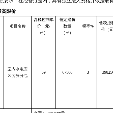
资质要求：在经营范围内，具有独立法人资格并依法取
最高限价
含税控制单
暂定建筑
含税控
号
项目名称
价（元
/
数量
税率
%
价（
㎡）
（㎡）
室内水电安
59
67500
3
39825
装劳务分包