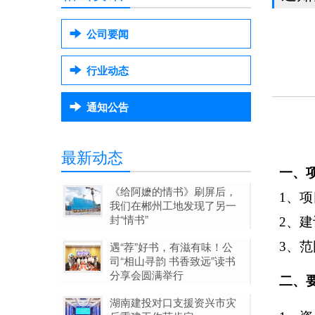
公司要闻
行业动态
通知公告
最新动态
一、
《给阿嬷的情书》刷屏后，
1、
项
我们在郴州工地发现了另一
封“情书”
2、
建
遇“荐”好书，有滋有味！公
3、
范
司“相山寻韵 书香致远”读书
分享会圆满举行
二、
湖南建投对口支援资兴市灾