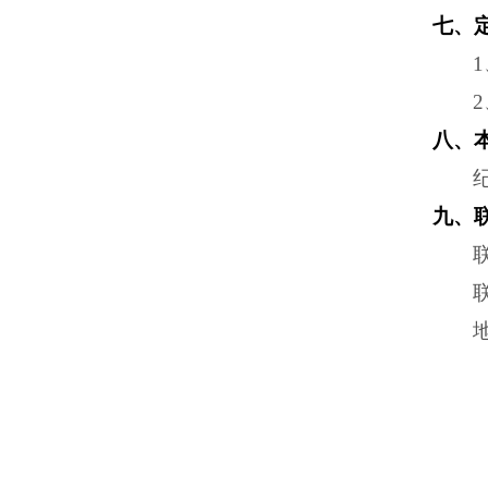
七、
八、
九、