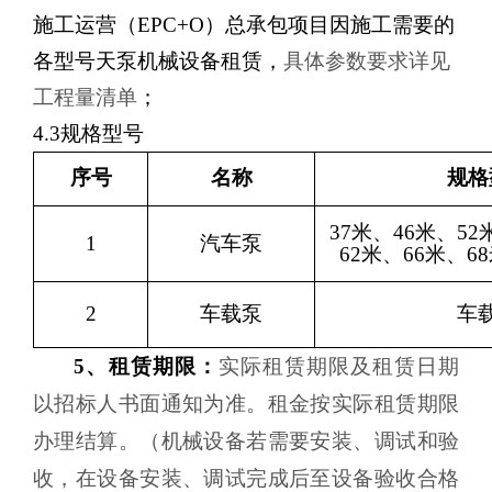
施工运营（
EPC+O）总承包项目
因施工需要的
各型号天泵机械设备租赁，
具体参数要求详见
工程量清单
；
4.
3
规格
型号
序号
名称
规格
37米
、
46米
、
52
1
汽车泵
62米
、
66米
、
6
2
车载泵
车
5
、
租赁期限
：
实际租赁期限及租赁日期
以招标人书面通知为准。租金按实际租赁期限
办理结算。（机械设备若需要安装、调试和验
收，在设备安装、调试完成后至设备验收合格