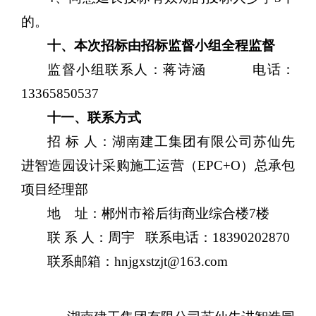
的。
十
、本次招标由招标监督小组全程监督
监督小组联系人：
蒋诗涵
电话：
13365850537
十
一
、联系方式
招
标 人：湖南建工集团有限公司苏仙先
进智造园设计采购施工运营（EPC+O）总承包
项目经理部
地
址：郴州市裕后街商业综合楼7楼
联
系 人：
周宇
联系电话：
18390202870
联系邮箱：
hnjgxstzjt@163.com