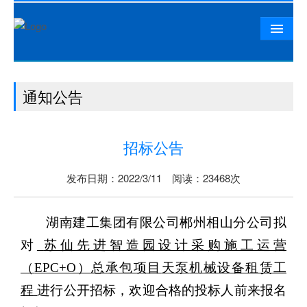
首页
通知公告
公司概况
相山资讯
招标公告
党群工作
精品工程
发布日期：2022/3/11 阅读：23468次
相山文化
湖南建工集团有限公司郴州相山分公司
拟
人力资源
对
苏仙先进智造园设计采购施工运营
联系我们
（
EPC+O）总承包项目
天泵
机械设备租赁工
程
进行
公开招标
，欢迎合格的投标人前来报名