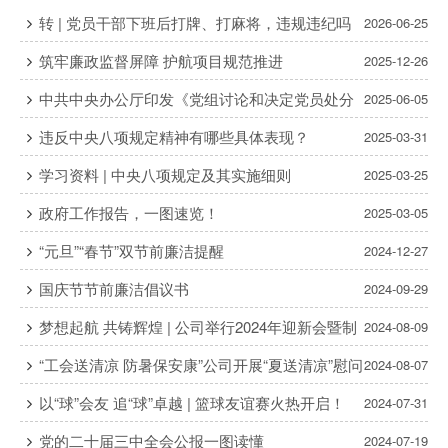
转 | 党员干部下班后打牌、打麻将，违规违纪吗
2026-06-25
筑牢廉政监督屏障 护航项目规范推进
2025-12-26
中共中央办公厅印发《党组讨论和决定党员处分
2025-06-05
事项工作程序规定》
违反中央八项规定精神有哪些具体表现？
2025-03-31
学习资料 | 中央八项规定及其实施细则
2025-03-25
政府工作报告，一图速览！
2025-03-05
“元旦”“春节”双节前廉洁提醒
2024-12-27
国庆节节前廉洁倡议书
2024-09-29
梦想起航 共铸辉煌 | 公司举行2024年迎新会暨制
2024-08-09
度宣贯会
“工会送清凉 防暑保安康”公司开展“夏送清凉”慰问
2024-08-07
活动
以“球”会友 追“球”卓越 | 篮球友谊赛火热开启！
2024-07-31
党的二十届三中全会公报一图读懂
2024-07-19