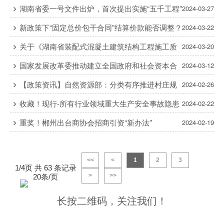
获满满
湖南省委一号文件出炉，首次提出实施“五千工程”
2024-03-27
新政策下“固定总价包干合同”结算价款能否调整？
2024-03-22
如何调整？
关于《湖南省装配式混凝土建筑结构工程施工质
2024-03-20
量监督管理工作导则》的解读
国家发展改革委推动建立全国政府和社会资本合
2024-03-12
作项目信息系统
【政策资讯】自然资源部：分类有序推进村庄规
2024-02-26
划编制，不下达完成指标和完成时限，不盲目追求村庄规划编
收藏！现行-所有行业领域重大生产安全事故隐患
2024-02-22
制“全覆盖”
判定标准汇总！
重奖！郴州出台商协会招商引资“新办法”
2024-02-19
<<
<
1
2
3
1/4页 共 63 条记录
>
>>
20条/页
长按二维码，关注我们！