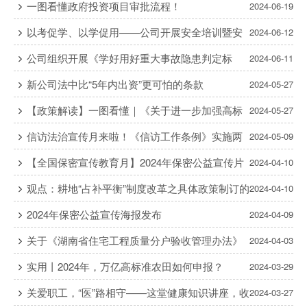
一图看懂政府投资项目审批流程！
2024-06-19
以考促学、以学促用——公司开展安全培训暨安
2024-06-12
全知识竞赛
公司组织开展《学好用好重大事故隐患判定标
2024-06-11
准》解读视频讲座
新公司法中比“5年内出资”更可怕的条款
2024-05-27
【政策解读】一图看懂｜《关于进一步加强高标
2024-05-27
准农田建设的实施意见》
信访法治宣传月来啦！《信访工作条例》实施两
2024-05-09
周年普法宣传
【全国保密宣传教育月】2024年保密公益宣传片
2024-04-10
《一秒钟》
观点：耕地“占补平衡”制度改革之具体政策制订的
2024-04-10
建议与思考
2024年保密公益宣传海报发布
2024-04-09
关于《湖南省住宅工程质量分户验收管理办法》
2024-04-03
的解读
实用丨2024年，万亿高标准农田如何申报？
2024-03-29
关爱职工，“医”路相守——这堂健康知识讲座，收
2024-03-27