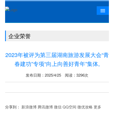
首页
企业荣誉
公司概况
相山资讯
2023年被评为第三届湖南旅游发展大会“青
党群工作
春建功”专项“向上向善好青年”集体,
精品工程
发布日期：2025/4/25 阅读：3296次
相山文化
人力资源
联系我们
分享到：
新浪微博
腾讯微博
微信
QQ空间
微优攻略
更多